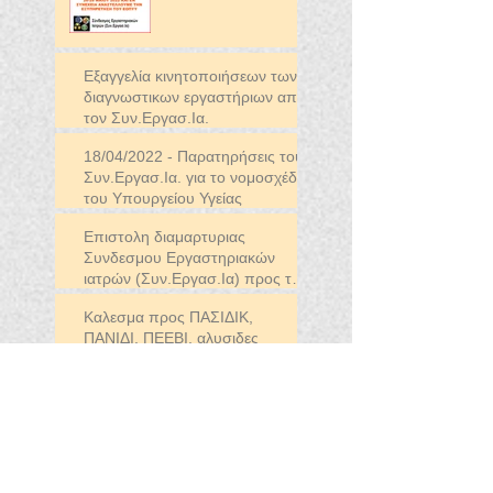
Εξαγγελία κινητοποιήσεων των
διαγνωστικων εργαστήριων απο
τον Συν.Εργασ.Ια.
18/04/2022 - Παρατηρήσεις του
Συν.Εργασ.Ια. για το νομοσχέδιο
του Υπουργείου Υγείας
Επιστολη διαμαρτυριας
Συνδεσμου Εργαστηριακών
ιατρών (Συν.Εργασ.Ια) προς τον
ΠΙΣ
Καλεσμα προς ΠΑΣΙΔΙΚ,
ΠΑΝΙΔΙ, ΠΕΕΒΙ, αλυσιδες
διαγνωστικων για συστρατευση
μαζι μας
Δελτίο τύπου 10.01.2022 για το
clawback και την νέα διατίμηση
Δελτιου τυπου Συν.Εργασ.Ια 22-