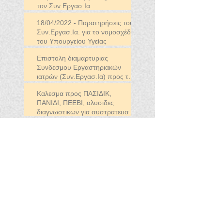
τον Συν.Εργασ.Ια.
18/04/2022 - Παρατηρήσεις του
Συν.Εργασ.Ια. για το νομοσχέδιο
του Υπουργείου Υγείας
Επιστολη διαμαρτυριας
Συνδεσμου Εργαστηριακών
ιατρών (Συν.Εργασ.Ια) προς τον
ΠΙΣ
Καλεσμα προς ΠΑΣΙΔΙΚ,
ΠΑΝΙΔΙ, ΠΕΕΒΙ, αλυσιδες
διαγνωστικων για συστρατευση
μαζι μας
Δελτίο τύπου 10.01.2022 για το
clawback και την νέα διατίμηση
Δελτιου τυπου Συν.Εργασ.Ια 22-
11-2021
ΑΠΑΝΤΗΣΕΙΣ ΣΕ
ΚΟΙΝΑ ΕΡΩΤΗΜΑΤΑ