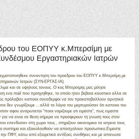
δρου του ΕΟΠΥΥ κ.Μπερσίμη με
Συνδέσμου Εργαστηριακών Ιατρών
στηριακών Ιατρών (ΣΥΝ-ΕΡΓΑΣ-ΙΑ). 
ση ενα mail που προηγηθηκε, το οποίο ηταν βεβαια καυστικο αλλα σε 
ώς πρόλαβαν καποιοι συναδερφοι να τον προκαταβαλλουν αρνητικά 
υτοι δεν γνωρίζουμε …αλλά τα λόγια του μαρτυρούσαν ότι καποιοι του 
πον αφου αναρωτιεται “ποιοι νομιζουμε οτι ειμαστε”, πως ειμαστε 
 για να ειναι σε θεση σήμερα να προσφερουν τη γνωση τους στον 
ου επενδυσαν στη χωρα τους , στηριζουν οικονομικα τα ιατρεια τους 
ικο συστημα και εξακολουθούν να απασχολουν προσωπικο.Ειμαστε 
 την ΠΦΥ, κάτω από εξαιρετικά αντίξοες συνθήκες και με απανωτα 