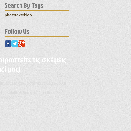
Search By Tags
photo
text
video
Follow Us
ιραστείτε τις σκέψεις
ζί μας!
μένουμε τα σχόλια σας για να βελτιωθούμε.
14 by John G Routsias. Proudly created
h
Wix.com