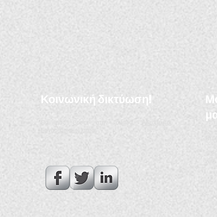
Κοινωνική δικτύωση!
Μο
μα
Θα μας βρείτε στην ομάδα "
Αδεσμευτοι
Εργαστηριακοι Ιατροι
"
Περι
© 20
wit