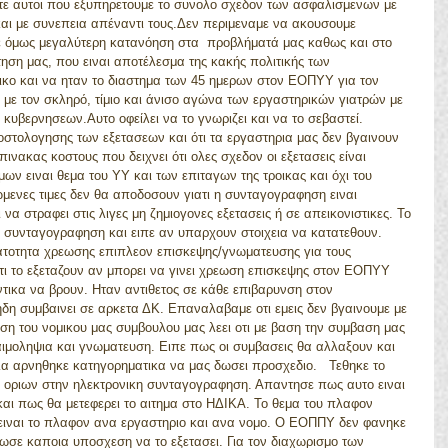
τε αυτοι που εξυπηρετουμε το συνολο σχεδον των ασφαλισμενων με 
και με συνεπεια απέναντι τους.Δεν περιμεναμε να ακουσουμε 
ε όμως μεγαλύτερη κατανόηση στα  προβλήματά μας καθως και στο 
ση μας, που ειναι αποτέλεσμα της κακής πολιτικής των 
ο και να ηταν το διαστημα των 45 ημερων στον ΕΟΠΥΥ για τον 
 με τον σκληρό, τίμιο και άνισο αγώνα των εργαστηρικών γιατρών με 
κυβερνησεων.Αυτο οφείλει να το γνωριζει και να το σεβαστεί. 
 πινακας κοστους που δειχνει ότι ολες σχεδον οι εξετασεις είναι 
μων ειναι θεμα του ΥΥ και των επιταγων της τροικας και όχι του 
ιωμενες τιμες δεν θα αποδοσουν γιατι η συνταγογραφηση ειναι 
α στραφει στις λιγες μη ζημιογονες εξετασεις ή σε απεικονιστικες. Το 
συνταγογραφηση και ειπε αν υπαρχουν στοιχεια να κατατεθουν.        
νατοτητα χρεωσης επιπλεον επισκεψης/γνωματευσης για τους 
τι το εξεταζουν αν μπορει να γινει χρεωση επισκεψης στον ΕΟΠΥΥ 
τικα να βρουν. Ηταν αντιθετος σε κάθε επιβαρυνση στον 
δη συμβαινει σε αρκετα ΔΚ. Επαναλαβαμε οτι εμεις δεν βγαινουμε με 
ση του νομικου μας συμβουλου μας λεει οτι με βαση την συμβαση μας 
ιμοληψια και γνωματευση. Ειπε πως οι συμβασεις θα αλλαξουν και 
αλλα αρνηθηκε κατηγορηματικα να μας δωσει προσχεδιο.   Τεθηκε το 
 οριων στην ηλεκτρονικη συνταγογραφηση. Απαντησε πως αυτο ειναι 
αι πως θα μετεφερει το αιτημα στο ΗΔΙΚΑ. Το θεμα του πλαφον 
ο ειναι το πλαφον ανα εργαστηριο και ανα νομο. Ο ΕΟΠΠΥ δεν φανηκε 
δωσε καποια υποσχεση να το εξετασει. Για τον διαχωρισμο των 