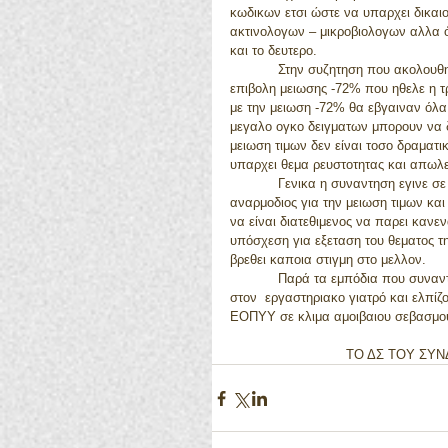
κωδικων ετσι ώστε να υπαρχει δικαι
ακτινολογων – μικροβιολογων αλλα όχ
και το δευτερο. 
            Στην συζητηση που ακολουθησε ειπώθηκε πως προσωπικα ο κος Μπερσιμης μας εσωσε απο την 
επιβολη μειωσης -72% που ηθελε η τρ
με την μειωση -72% θα εβγαιναν όλα
μεγαλο ογκο δειγματων μπορουν να δ
μειωση τιμων δεν είναι τοσο δραματ
υπαρχει θεμα ρευστοτητας και απωλ
            Γενικα η συναντηση εγινε σε κακο κλιμα και σε υψηλους τονους. Ο πρόεδρος του ΕΟΠΥΥ δηλωσε 
αναρμοδιος για την μειωση τιμων κα
να είναι διατεθιμενος να παρει καν
υπόσχεση για εξεταση του θεματος τ
βρεθει καποια στιγμη στο μελλον. 
            Παρά τα εμπόδια που συναντουμε, θα συνεχισουμε τον ανιδιοτελή και τιμιο αγώνα μας , διπλα 
στον  εργαστηριακο γιατρό και ελπίζ
ΕΟΠΥΥ σε κλιμα αμοιβαιου σεβασμού
                             ΤΟ