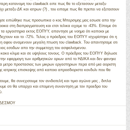
οτερη κατανομη του clawback ειπε πως θα το εξετασουν μεταξυ 
ι μεταξυ ΔΚ και ιατρων (?) , του ειπαμε πως θα πρεπει να εξετασουν 
οικα στη διαπραγματευση και ετσι τελικα ειχαμε το -43%. Είπαμε ότι 
 τα εργαστηρια εκτος ΕΟΠΥΥ, απαντησε με νοημα ότι καποιοι με 
εχτουν και το -72%. Τελος ο πρόεδρος του ΕΟΠΥΥ ισχυρίστηκε ότι η 
ικη αφου αναμενουν μεγαλη πτωση του clawback. Του απαντησαμε οτι 
ειας εσοδων απο την συμμετοχη του ασφαλισμενου. 
ι την εφαρμογη των αριθμητικών οριων από το ΗΔΙΚΑ και δεν φανηκε 
ενα μετρο προστασιας των μικρων εργαστηριων περα από μια αοριστη 
ης ιατρικης επισκεψης από καποιο απροσδιοριστο κονδυλι που θα 
ουμε οτι θα υπαρχει και επομενη συναντηση με τον προεδρο του 
. 
 ΔΣ ΤΟΥ ΣΥΝΔΕΣΜΟΥ