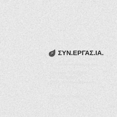
ΣΥΝ.ΕΡΓΑΣ.ΙΑ.
Τα στοιχεία επικοινωνίας μας είναι:
Telephone : 2106463800
Fax : 2110123400
Email :
synergasia@mail.com
Mirror site: synergasia.org