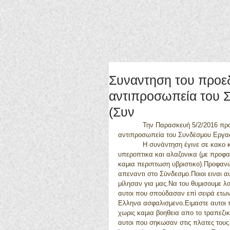
Συναντηση του προε
αντιπροσωπεία του 
(Συν
            Την Παρασκευή 5/2/2016 πραγματοποιηθεκε συναντηση του προεδρου του ΕΟΠΥΥ κ.Μπερσίμη με 
αντιπροσωπεία του Συνδέσμου Εργα
            Η συνάντηση έγινε σε κακο κλιμα και σε υψηλους τονους. Ο κος Μπερσιμης μας μιλησε 
υπεροπτικα και αλαζονικα (με προφα
καμια περιπτωση υβριστικο).Προφαν
απεναντι στο Σύνδεσμο.Ποιοι ειναι α
μίλησαν για μας.Να του θυμισουμε λοι
αυτοι που σπούδασαν επί σειρά ετων
Ελληνα ασφαλισμενο.Ειμαστε αυτοι π
χωρις καμια βοηθεια απο το τραπεζ
αυτοι που σηκωσαν στις πλατες τους