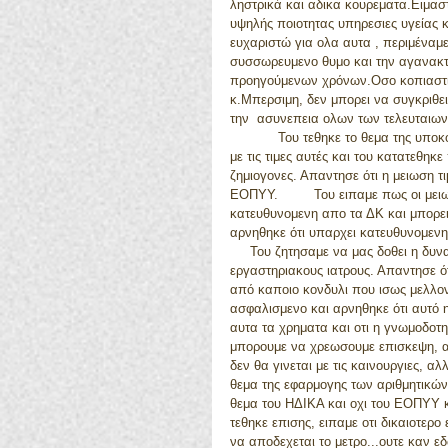
ληστρικά και αδικα κουρεματα.Eιμασ
υψηλής ποιοτητας υπηρεσιες υγείας 
ευχαριστώ για ολα αυτα , περιμέναμ
συσσωρευμενο θυμο και την αγανακτη
προηγούμενων χρόνων.Οσο κοπιαστικ
κ.Μπερσιμη, δεν μπορει να συγκριθει
την  ασυνεπεια ολων των τελευταιων 
            Του τεθηκε το θεμα της υποκοστολογησης των εξετασεων και ότι τα εργαστηρια μας δεν βγαινουν 
με τις τιμες αυτές και του κατατεθηκε
ζημιογονες. Απαντησε ότι η μειωση τι
ΕΟΠΥΥ.         Του ειπαμε πως οι με
κατευθυνομενη απο τα ΔΚ και μπορει ν
αρνηθηκε ότι υπαρχει κατευθυνομενη 
     Του ζητησαμε να μας δοθει η δυ
εργαστηριακους ιατρους. Απαντησε ό
από καποιο κονδυλι που ισως μελλον
ασφαλισμενο και αρνηθηκε ότι αυτό η
αυτα τα χρηματα και οτι η γνωμοδοτη
μπορουμε να χρεωσουμε επισκεψη, α
δεν θα γινεται με τις καινουργιες, 
θεμα της εφαρμογης των αριθμητικών
θεμα του ΗΔΙΚΑ και οχι του ΕΟΠΥΥ κ
τεθηκε επισης, ειπαμε οτι δικαιοτερ
να αποδεχεται το μετρο...ουτε καν ε