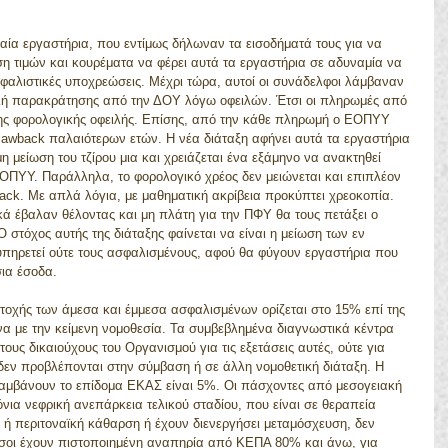
αία εργαστήρια, που εντίμως δήλωναν τα εισοδήματά τους για να 
η τιμών και κουρέματα να φέρει αυτά τα εργαστήρια σε αδυναμία να 
φαλιστικές υποχρεώσεις. Μέχρι τώρα, αυτοί οι συνάδελφοι λάμβαναν 
ολή παρακράτησης από την ΔΟΥ λόγω οφειλών. Έτσι οι πληρωμές από 
ς φορολογικής οφειλής. Επίσης, από την κάθε πληρωμή ο ΕΟΠΥΥ 
lawback παλαιότερων ετών. Η νέα διάταξη αφήνει αυτά τα εργαστήρια 
 μείωση του τζίρου μια και χρειάζεται ένα εξάμηνο να ανακτηθεί 
ΕΟΠΥΥ. Παράλληλα, το φορολογικό χρέος δεν μειώνεται και επιπλέον 
ack. Με απλά λόγια, με μαθηματική ακρίβεια προκύπτει χρεοκοπία. 
κά έβαλαν θέλοντας και μη πλάτη για την ΠΦΥ θα τους πετάξει ο 
τόχος αυτής της διάταξης φαίνεται να είναι η μείωση των εν 
ξυπηρετεί ούτε τους ασφαλισμένους, αφού θα φύγουν εργαστήρια που 
σια έσοδα.
τοχής των άμεσα και έμμεσα ασφαλισμένων ορίζεται στο 15% επί της 
α με την κείμενη νομοθεσία. Τα συμβεβλημένα διαγνωστικά κέντρα 
υς δικαιούχους του Οργανισμού για τις εξετάσεις αυτές, ούτε για 
δεν προβλέπονται στην σύμβαση ή σε άλλη νομοθετική διάταξη. Η 
μβάνουν το επίδομα ΕΚΑΣ είναι 5%. Οι πάσχοντες από μεσογειακή 
νια νεφρική ανεπάρκεια τελικού σταδίου, που είναι σε θεραπεία 
 ή περιτοναϊκή κάθαρση ή έχουν διενεργήσει μεταμόσχευση, δεν 
σοι έχουν πιστοποιημένη αναπηρία από ΚΕΠΑ 80% και άνω, για 