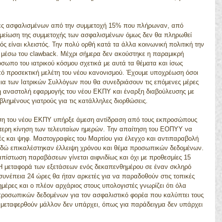
δες ασφαλισμένων από την συμμετοχή 15% που πλήρωναν, από 
 μείωση της συμμετοχής των ασφαλισμένων όμως δεν θα πληρωθεί 
ός είναι κλειστός. Την πολύ ορθή κατά τα άλλα κοινωνική πολιτική την 
 μέσω του clawback. Μέχρι σήμερα δεν ακούστηκε η παραμικρή 
ωπο του ιατρικού κόσμου σχετικά με αυτά τα θέματα και ίσως 
ό προσεκτική μελέτη του νέου κανονισμού. Έχουμε υποχρέωση όσοι 
λια των Ιατρικών Συλλόγων που θα συνεδριάσουν τις επόμενες μέρες 
η αναστολή εφαρμογής του νέου ΕΚΠΥ και έναρξη διαβούλευσης με 
εβλημένους γιατρούς για τις κατάλληλες διορθώσεις.
ση του νέου ΕΚΠΥ υπήρξε άμεση αντίδραση από τους εκπροσώπους 
τερη κίνηση των τελευταίων ημερών. Την απαίτηση του ΕΟΠΥΥ να 
κές και ψηφ. Μαστογραφίες του Μαρτίου για έλεγχο και αντιπαραβολή 
δώ επικαλέστηκαν έλλειψη χρόνου και θέμα προσωπικών δεδομένων. 
απίστωση παραβάσεων γίνεται αιφνιδίως και όχι με προθεσμίες 15 
 Η μεταφορά των εξετάσεων ενός δεκαπενθημέρου σε έναν σκληρό 
 συνέπεια 24 ώρες θα ήταν αρκετές για να παραδοθούν στις τοπικές 
μέρες και ο πλέον αρχάριος στους υπολογιστές γνωρίζει ότι όλα 
προσωπικών δεδομένων για τον ασφαλιστικό φορέα που καλύπτει τους 
α μεταφερθούν μάλλον δεν υπάρχει, όπως για παράδειγμα δεν υπάρχει 