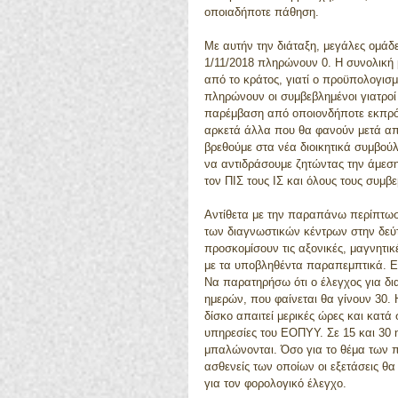
οποιαδήποτε πάθηση.
Με αυτήν την διάταξη, μεγάλες ομά
1/11/2018 πληρώνουν 0. Η συνολική
από το κράτος, γιατί ο προϋπολογισμ
πληρώνουν οι συμβεβλημένοι γιατροί
παρέμβαση από οποιονδήποτε εκπρόσ
αρκετά άλλα που θα φανούν μετά απ
βρεθούμε στα νέα διοικητικά συμβού
να αντιδράσουμε ζητώντας την άμεσ
τον ΠΙΣ τους ΙΣ και όλους τους συμβ
Αντίθετα με την παραπάνω περίπτω
των διαγνωστικών κέντρων στην δεύ
προσκομίσουν τις αξονικές, μαγνητι
με τα υποβληθέντα παραπεμπτικά. Ε
Να παρατηρήσω ότι ο έλεγχος για δι
ημερών, που φαίνεται θα γίνουν 30.
δίσκο απαιτεί μερικές ώρες και κατά
υπηρεσίες του ΕΟΠΥΥ. Σε 15 και 30 η
μπαλώνονται. Όσο για το θέμα των 
ασθενείς των οποίων οι εξετάσεις θ
για τον φορολογικό έλεγχο. 