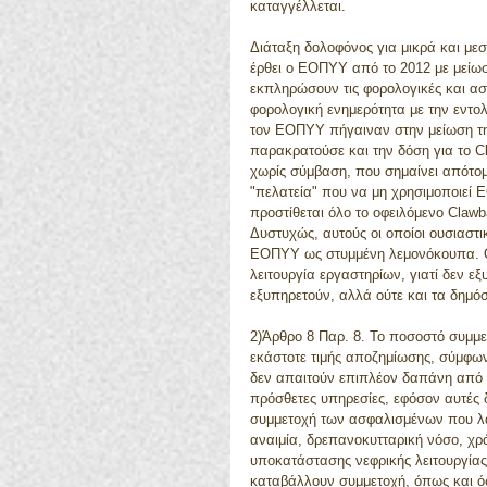
καταγγέλλεται.
Διάταξη δολοφόνος για μικρά και μεσ
έρθει ο ΕΟΠΥΥ από το 2012 με μείωσ
εκπληρώσουν τις φορολογικές και ασ
φορολογική ενημερότητα με την εντ
τον ΕΟΠΥΥ πήγαιναν στην μείωση τη
παρακρατούσε και την δόση για το C
χωρίς σύμβαση, που σημαίνει απότομη
"πελατεία" που να μη χρησιμοποιεί 
προστίθεται όλο το οφειλόμενο Clawb
Δυστυχώς, αυτούς οι οποίοι ουσιαστι
ΕΟΠΥΥ ως στυμμένη λεμονόκουπα. Ο σ
λειτουργία εργαστηρίων, γιατί δεν ε
εξυπηρετούν, αλλά ούτε και τα δημό
2)Άρθρο 8 Παρ. 8. Το ποσοστό συμμε
εκάστοτε τιμής αποζημίωσης, σύμφων
δεν απαιτούν επιπλέον δαπάνη από το
πρόσθετες υπηρεσίες, εφόσον αυτές 
συμμετοχή των ασφαλισμένων που λα
αναιμία, δρεπανοκυτταρική νόσο, χρό
υποκατάστασης νεφρικής λειτουργίας
καταβάλλουν συμμετοχή, όπως και ό