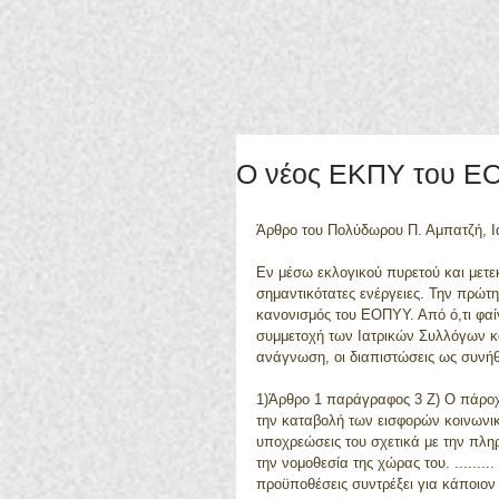
Ο νέος ΕΚΠΥ του ΕΟ
Άρθρο του Πολύδωρου Π. Αμπατζή, Ι
Εν μέσω εκλογικού πυρετού και μετ
σημαντικότατες ενέργειες. Την πρώ
κανονισμός του ΕΟΠΥΥ. Από ό,τι φαίν
συμμετοχή των Ιατρικών Συλλόγων κ
ανάγνωση, οι διαπιστώσεις ως συνήθ
1)Άρθρο 1 παράγραφος 3 Ζ) Ο πάροχο
την καταβολή των εισφορών κοινωνικ
υποχρεώσεις του σχετικά με την πλη
την νομοθεσία της χώρας του. ......
προϋποθέσεις συντρέξει για κάποιον