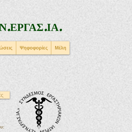
Ν.ΕΡΓΑΣ.ΙΑ.
ώσεις
Ψηφοφορίες
Μέλη
ές
υ: