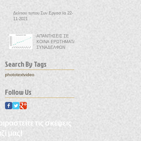
Δελτιου τυπου Συν.Εργασ.Ια 22-
11-2021
ΑΠΑΝΤΗΣΕΙΣ ΣΕ
ΚΟΙΝΑ ΕΡΩΤΗΜΑΤΑ
ΣΥΝΑΔΕΛΦΩΝ
Search By Tags
photo
text
video
Follow Us
ιραστείτε τις σκέψεις
ζί μας!