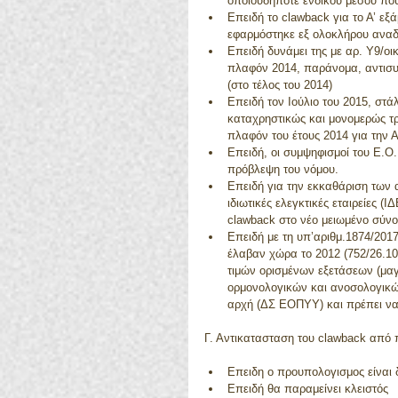
οποιουδήποτε ενδίκου μέσου που 
Επειδή το clawback για το Α’ εξ
εφαρμόστηκε εξ ολοκλήρου αναδ
Επειδή δυνάμει της με αρ. Υ9/ο
πλαφόν 2014, παράνομα, αντισυ
(στο τέλος του 2014)  
Επειδή τον Ιούλιο του 2015, στ
καταχρηστικώς και μονομερώς τ
πλαφόν του έτους 2014 για την Ατ
Επειδή, οι συμψηφισμοί του Ε.Ο
πρόβλεψη του νόμου.  
Επειδή για την εκκαθάριση των 
ιδιωτικές ελεγκτικές εταιρείες 
clawback στο νέο μειωμένο σύν
Επειδή με τη υπ’αριθμ.1874/20
έλαβαν χώρα το 2012 (752/26.10.
τιμών ορισμένων εξετάσεων (μαγ
ορμονολογικών και ανοσολογικώ
αρχή (ΔΣ ΕΟΠΥΥ) και πρέπει να 
Γ. Αντικατασταση του clawback από
Επειδη ο προυπολογισμος είναι 
Επειδή θα παραμείνει κλειστός  