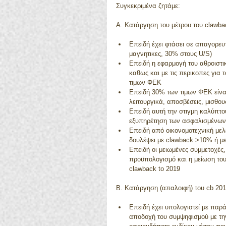
Συγκεκριμένα ζητάμε:
Α. Κατάργηση του μέτρου του clawba
Επειδή έχει φτάσει σε απαγορευτ
μαγνητικες, 30% στους U/S)   
Επειδή η εφαρμογή του αθροιστι
καθως και με τις περικοπες για
τιμων ΦΕΚ  
Επειδή 30% των τιμων ΦΕΚ είναι 
λειτουργικά, αποσβέσεις, μισθου
Επειδή αυτή την στιγμη καλύπτου
εξυπηρέτηση των ασφαλισμένων
Επειδή από οικονομοτεχνική μελέ
δουλέψει με clawback >10% ή με
Επειδή οι μειωμένες συμμετοχές,
προϋπολογισμό και η μείωση του
clawback to 2019 
Β. Κατάργηση (απαλοιφή) του cb 20
Επειδή έχει υπολογιστεί με παρ
αποδοχή του συμψηφισμού με την