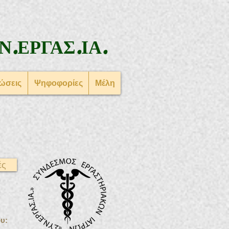
Ν.ΕΡΓΑΣ.ΙΑ.
ώσεις
Ψηφοφορίες
Μέλη
ές
υ: