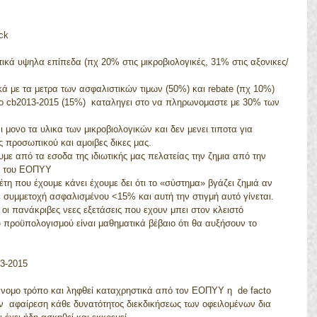
ck
ικά υψηλα επίπεδα (πχ 20% στις μικροβιολογικές, 31% στις αξονικες/
κά με τα μετρα των ασφαλιστικών τιμων (50%) και rebate (πχ 10%) 
 το cb2013-2015 (15%)  καταληγει στο να πληρωνομαστε με 30% των 
μονο τα υλικα των μικροβιολογικών και δεν μενει τιποτα για 
ς προσωπικού και αμοιβες δικες μας.  
με από τα εσοδα της ιδιωτικής μας πελατείας την ζημια από την 
 του ΕΟΠΥΥ  
τη που έχουμε κάνει έχουμε δει ότι το «σύστημα» βγάζει ζημιά αν 
 συμμετοχή ασφαλισμένου <15% και αυτή την στιγμή αυτό γίνεται.  
 οι πανάκριβες νεες εξετάσεις που εχουν μπει στον κλειστό 
 προϋπολογισμού είναι μαθηματικά βέβαιο ότι θα αυξήσουν το 
13-2015
άνομο τρόπο και ληφθεί καταχρηστικά από τον ΕΟΠΥΥ η  de facto 
  αφαίρεση κάθε δυνατότητος διεκδικήσεως των οφειλομένων δια 