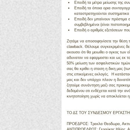
Επειδή τα μέτρα μείωσης της σ
Επειδή τα όποια ορια συνταγογ
καταστρατηγούνται συστηματικα 
Επειδή δεν μπαίνουν πρόστιμα στ
συμβεβλημένοι (είναι πιστοποιημ
Επειδή ο αριθμός εξετάσεων που
Ζητάμε να αποσαφηνίσετε την θέση τ
clawback. Θέλουμε συγκεκριμένες δεσ
ακουσει ότι θα μειωθει ο ογκος των ε
αδυνατον να εφαρμοστει και ως εκ το
50% μείωση των ασφαλιστικών τιμών 
σας θα κριθει η σταση η δικη μας (τ
στις επικείμενες εκλογές.  Η κατάστα
μας και δεν υπάρχει πλεον η δυνατό
ζητούμε συνάντηση μαζι σας προκειμ
δεδομένου οτι ενδέχεται κατά την α
κινητοποίηση χωρίς να αποκλείεται 
ΤΟ ΔΣ ΤΟΥ ΣΥΝΔΕΣΜΟΥ ΕΡΓΑΣΤΗΡ
ΠΡΟΕΔΡΟΣ: Τρεκλα Θεοδωρα, Ακτι
ΑΝΤΙΠΡΟΕΔΡΟΣ: Γερούκης Ηλίας, Α