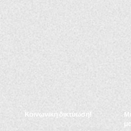
Κοινωνική δικτύωση!
Μο
μα
Θα μας βρείτε στην ομάδα "
Αδεσμευτοι