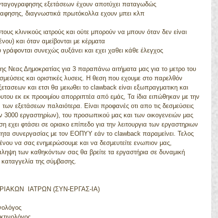
υνταγογραφησης εξετάσεων έχουν αποτύχει παταγωδώς  
ραφησης, διαγνωστικά πρωτόκολλα εχουν μπει κλπ 
 
ους κλινικούς ιατρούς και ούτε μπορούν να μπουν όταν δεν είναι 
ένου) και όταν αμείβονται με κέρματα  
 γράφονται συνεχώς αυξάνει και εχει χαθει κάθε έλεγχος 
ης Νεας Δημοκρατίας για 3 παραπάνω αιτήματα μας για το μετρο του 
μεύσεις και οριστικές λυσεις. Η θεση που εχουμε στο παρελθόν 
ξετασεων και ετσι θα μειωθει το clawback είναι εξωπραγματικη και 
υτου εκ εκ προοιμίου απορριπτέα από εμάς, Τα ίδια ειπώθηκαν με την 
των εξετάσεων παλαιότερα. Είναι προφανές οτι απο τις δεσμεύσεις 
ων 3000 εργαστηρίων), του προσωπικού μας και των οικογενειών μας 
ση εχει φτάσει σε οριακο επίπεδο για την λειτουργια των εργαστηριων 
τητα συνεργασίας με τον ΕΟΠΥΥ εάν το clawback παραμείνει. Τελος 
ένου να σας ενημερώσουμε και να δεσμευτείτε ενωπιον μας, 
νάληψη των καθηκόντων σας θα βρείτε τα εργαστήρια σε δυναμική 
η καταγγελία της σύμβασης.
ΙΑΚΩΝ  ΙΑΤΡΩΝ (ΣΥΝ-ΕΡΓΑΣ-ΙΑ)
νολόγος
κτινολόγος