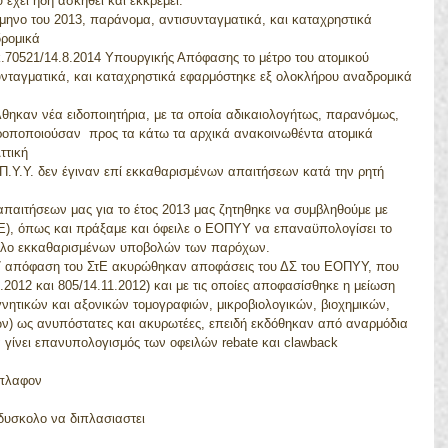
έχει ήδη ασκηθεί και εκκρεμεί.  
άμηνο του 2013, παράνομα, αντισυνταγματικά, και καταχρηστικά 
ρομικά  
ικ.70521/14.8.2014 Υπουργικής Απόφασης το μέτρο του ατομικού 
νταγματικά, και καταχρηστικά εφαρμόστηκε εξ ολοκλήρου αναδρομικά 
άλθηκαν νέα ειδοποιητήρια, με τα οποία αδικαιολογήτως, παρανόμως, 
ροποποιούσαν  προς τα κάτω τα αρχικά ανακοινωθέντα ατομικά 
τική  
.Π.Υ.Υ. δεν έγιναν επί εκκαθαρισμένων απαιτήσεων κατά την ρητή 
απαιτήσεων μας για το έτος 2013 μας ζητηθηκε να συμβληθούμε με 
(ΙΔΕ), όπως και πράξαμε και όφειλε ο ΕΟΠΥΥ να επαναϋπολογίσει το 
ολο εκκαθαρισμένων υποβολών των παρόχων.  
17 απόφαση του ΣτΕ ακυρώθηκαν αποφάσεις του ΔΣ του ΕΟΠΥΥ, που 
2012 και 805/14.11.2012) και με τις οποίες αποφασίσθηκε η μείωση 
νητικών και αξονικών τομογραφιών, μικροβιολογικών, βιοχημικών, 
ν) ως ανυπόστατες και ακυρωτέες, επειδή εκδόθηκαν από αναρμόδια 
γίνει επανυπολογισμός των οφειλών rebate και clawback 
 πλαφον
δυσκολο να διπλασιαστει  